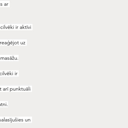
s ar 
lvēki ir aktīvi 
 reaģējot uz 
n masāžu.
ilvēki ir 
 arī punktuāli 
tni.
salasījušies un 