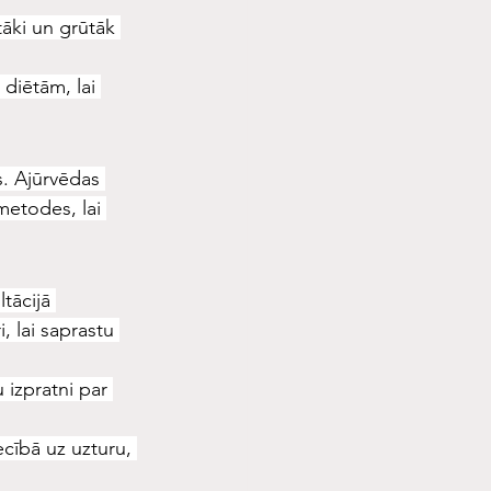
tāki un grūtāk 
diētām, lai 
s. Ajūrvēdas 
metodes, lai 
tācijā 
, lai saprastu 
 izpratni par 
cībā uz uzturu, 