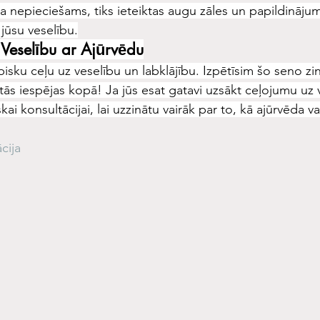
Ja nepieciešams, tiks ieteiktas augu zāles un papildinājumi
 jūsu veselību.
 Veselību ar Ajūrvēdu
isku ceļu uz veselību un labklājību. Izpētīsim šo seno zi
tās iespējas kopā! Ja jūs esat gatavi uzsākt ceļojumu uz 
kai konsultācijai, lai uzzinātu vairāk par to, kā ajūrvēda v
cija