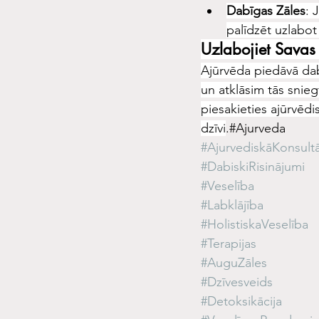
Dabīgas Zāles
: 
palīdzēt uzlabot
Uzlabojiet Savas
Ajūrvēda piedāvā dab
un atklāsim tās snieg
piesakieties ajūrvēdis
dzīvi
.#Ajurveda
#AjurvediskāKonsultā
#DabiskiRisinājumi
#Veselība
#Labklājība
#HolistiskaVeselība
#Terapijas
#AuguZāles
#Dzīvesveids
#Detoksikācija