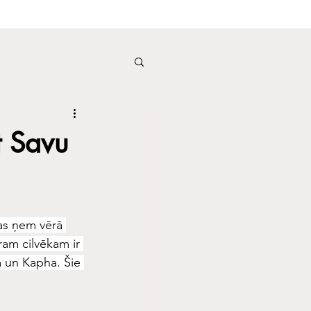
t Savu
as ņem vērā 
ram cilvēkam ir 
 un Kapha. Šie 