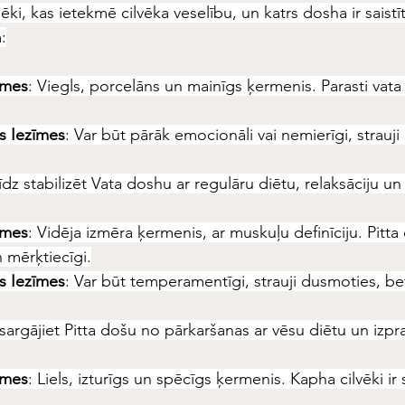
 spēki, kas ietekmē cilvēka veselību, un katrs dosha ir saistīt
:
īmes
: Viegls, porcelāns un mainīgs ķermenis. Parasti vata ci
s Iezīmes
: Var būt pārāk emocionāli vai nemierīgi, strauji
līdz stabilizēt Vata doshu ar regulāru diētu, relaksāciju u
īmes
: Vidēja izmēra ķermenis, ar muskuļu definīciju. Pitta c
 mērķtiecīgi.
s Iezīmes
: Var būt temperamentīgi, strauji dusmoties, bet
zsargājiet Pitta došu no pārkaršanas ar vēsu diētu un izpra
īmes
: Liels, izturīgs un spēcīgs ķermenis. Kapha cilvēki ir 