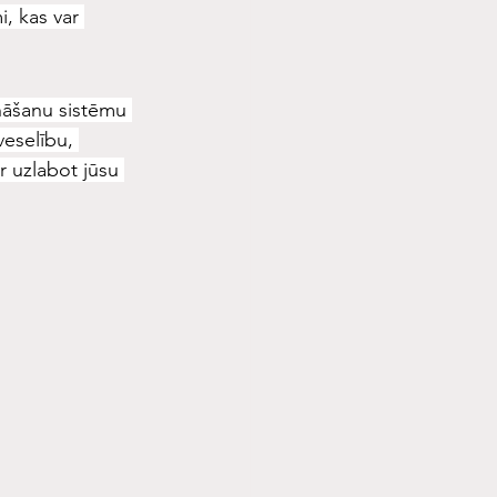
, kas var 
nāšanu sistēmu 
veselību, 
ar uzlabot jūsu 