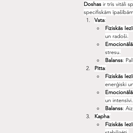
Doshas
 ir trīs vitāli
specifiskām īpašībām
Vata
:
Fiziskās Iez
un radoši.
Emocionālā
stresu.
Balanss
: Pa
Pitta
:
Fiziskās Iez
enerģiski un
Emocionālā
un intensīvi.
Balanss
: Ai
Kapha
:
Fiziskās Iez
stabilizēti.