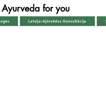
Ayurveda for you
sages
Latvija-Ajūrvēdas Konsultācija