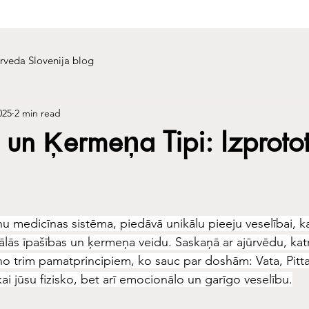
rveda Slovenija blog
025
2 min read
un Ķermeņa Tipi: Izproto
ņu medicīnas sistēma, piedāvā unikālu pieeju veselībai, k
uālās īpašības un ķermeņa veidu. Saskaņā ar ajūrvēdu, kat
no trim pamatprincipiem, ko sauc par doshām: Vata, Pitta
kai jūsu fizisko, bet arī emocionālo un garīgo veselību.