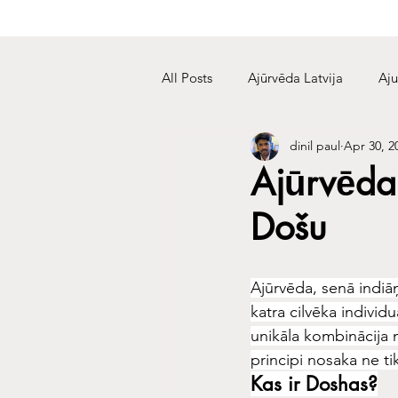
All Posts
Ajūrvēda Latvija
Aju
dinil paul
Apr 30, 2
Ajūrvēda 
Došu
Ajūrvēda, senā indiā
katra cilvēka individ
unikāla kombinācija 
principi nosaka ne ti
Kas ir Doshas?