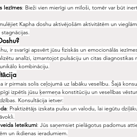
s Iezīmes
: Bieži vien mierīgi un mīloši, tomēr var būt iner
imulējiet Kapha doshu aktivējošām aktivitātēm un vieglām 
o stagnācijas.
 Doshu?
hu, ir svarīgi apsvērt jūsu fiziskās un emocionālās iezīme
alizētu analīzi, izmantojot pulsāciju un citas diagnostikas 
 unikālo kombināciju.
tācija
a ir pirmais solis ceļojumā uz labāku veselību. Šajā konsul
ūpīgi izpētīs jūsu ķermeņa konstitūciju un veselības vēsturi
dzības. Konsultācija ietver:
oda
: Praktizētājs izskata pulsu un valodu, lai iegūtu dziļāku
āvokli.
veida Ieteikumi
: Jūs saņemsiet pielāgotus padomus attie
ātēm un ikdienas ieradumiem.