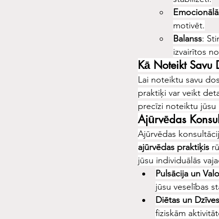
Emocionālā
motivēt.
Balanss
: St
izvairītos n
Kā Noteikt Savu
Lai noteiktu savu dos
praktiķi var veikt det
precīzi noteiktu jūsu
Ajūrvēdas Konsul
Ajūrvēdas konsultācij
ajūrvēdas praktiķis
 r
jūsu individuālās vaja
Pulsācija un Val
jūsu veselības st
Diētas un Dzīves
fiziskām aktivit