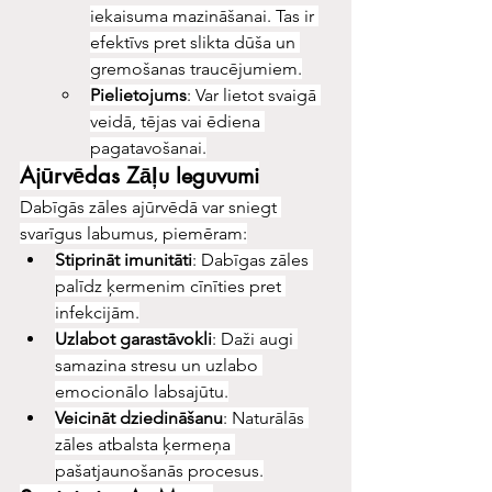
iekaisuma mazināšanai. Tas ir 
efektīvs pret slikta dūša un 
gremošanas traucējumiem.
Pielietojums
: Var lietot svaigā 
veidā, tējas vai ēdiena 
pagatavošanai.
Ajūrvēdas Zāļu Ieguvumi
Dabīgās zāles ajūrvēdā var sniegt 
svarīgus labumus, piemēram:
Stiprināt imunitāti
: Dabīgas zāles 
palīdz ķermenim cīnīties pret 
infekcijām.
Uzlabot garastāvokli
: Daži augi 
samazina stresu un uzlabo 
emocionālo labsajūtu.
Veicināt dziedināšanu
: Naturālās 
zāles atbalsta ķermeņa 
pašatjaunošanās procesus.