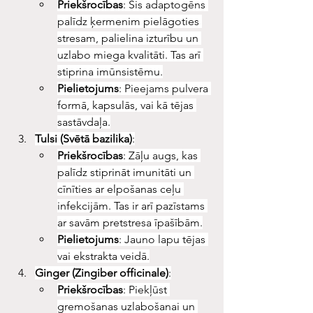
Priekšrocības
: Šis adaptogēns 
palīdz ķermenim pielāgoties 
stresam, palielina izturību un 
uzlabo miega kvalitāti. Tas arī 
stiprina imūnsistēmu.
Pielietojums
: Pieejams pulvera 
formā, kapsulās, vai kā tējas 
sastāvdaļa.
Tulsi (Svētā bazilika)
:
Priekšrocības
: Zāļu augs, kas 
palīdz stiprināt imunitāti un 
cīnīties ar elpošanas ceļu 
infekcijām. Tas ir arī pazīstams 
ar savām pretstresa īpašībām.
Pielietojums
: Jauno lapu tējas 
vai ekstrakta veidā.
Ginger (Zingiber officinale)
:
Priekšrocības
: Piekļūst 
gremošanas uzlabošanai un 