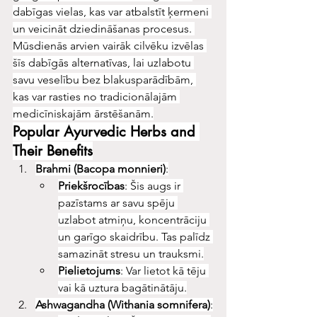
dabīgas vielas, kas var atbalstīt ķermeni 
un veicināt dziedināšanas procesus. 
Mūsdienās arvien vairāk cilvēku izvēlas 
šīs dabīgās alternatīvas, lai uzlabotu 
savu veselību bez blakusparādībām, 
kas var rasties no tradicionālajām 
medicīniskajām ārstēšanām.
Popular Ayurvedic Herbs and 
Their Benefits
Brahmi (Bacopa monnieri)
:
Priekšrocības
: Šis augs ir 
pazīstams ar savu spēju 
uzlabot atmiņu, koncentrāciju 
un garīgo skaidrību. Tas palīdz 
samazināt stresu un trauksmi.
Pielietojums
: Var lietot kā tēju 
vai kā uztura bagātinātāju.
Ashwagandha (Withania somnifera)
: