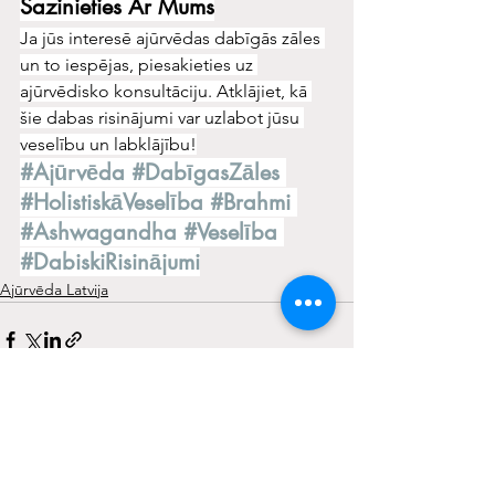
Sazinieties Ar Mums
Ja jūs interesē ajūrvēdas dabīgās zāles 
un to iespējas, piesakieties uz 
ajūrvēdisko konsultāciju. Atklājiet, kā 
šie dabas risinājumi var uzlabot jūsu 
veselību un labklājību!
#Ajūrvēda
#DabīgasZāles
#HolistiskāVeselība
#Brahmi
#Ashwagandha
#Veselība
#DabiskiRisinājumi
Ajūrvēda Latvija
See All
Recent Posts