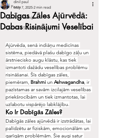
dinil paul
All Posts
May 7, 2025
2 min read
Dabīgas Zāles Ajūrvēdā:
Ajūrvēda Latvija
Dabas Risinājumi Veselībai
Ajurveda Slovenija blog
Ajūrvēda, senā indiāņu medicīnas 
sistēma, piedāvā plašu dabīgo zāļu un 
ārstniecisko augu klāstu, kas tiek 
izmantoti dažādu veselības problēmu 
risināšanai. Šīs dabīgas zāles, 
piemēram, 
Brahmi
 un 
Ashwagandha
, ir 
pazīstamas ar savām izcilajām veselības 
priekšrocībām un tiek izmantotas, lai 
uzlabotu vispārējo labklājību.
Ko Ir Dabīgās Zāles?
Dabīgās zāles ajūrvēdā ir izstrādātas, lai 
palīdzētu ar fiziskām, emocionālām un 
garīgām problēmām. Šie augi satur 